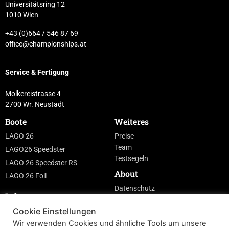
Universitätsring 12
1010 Wien
+43 (0)664 / 546 87 69
office@championships.at
Service & Fertigung
Molkereistrasse 4
2700 Wr. Neustadt
Boote
Weiteres
LAGO 26
Preise
Team
LAGO26 Speedster
Testsegeln
LAGO 26 Speedster RS
About
LAGO 26 Foil
Datenschutz
Info
Impressum
Cookie Einstellungen
Fragebogen
AGBs
Wir verwenden Cookies und ähnliche Tools um unsere